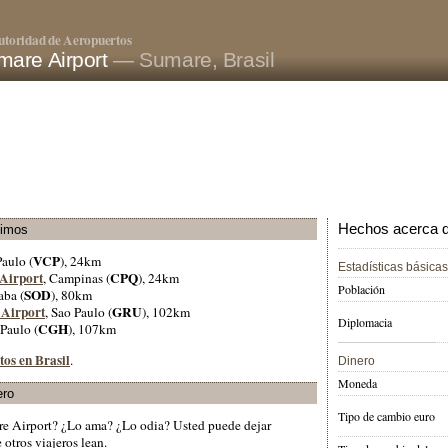
utoridad de Aeropuertos
mare Airport
— Sumare, Brasil
Hechos acerca de
ximos
VCP
Paulo (
), 24km
Estadísticas básicas
 Airport
CPQ
, Campinas (
), 24km
Población
SOD
aba (
), 80km
 Airport
GRU
, Sao Paulo (
), 102km
Diplomacia
CGH
 Paulo (
), 107km
tos en Brasil
.
Dinero
Moneda
ero
Tipo de cambio euro
re Airport? ¿Lo ama? ¿Lo odia? Usted puede dejar
otros viajeros lean.