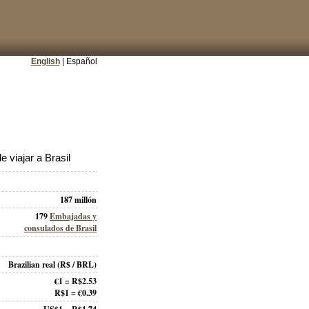
English
| Español
 viajar a Brasil
187 millón
179
Embajadas y
consulados de Brasil
Brazilian real
(R$ / BRL)
€1 = R$2.53
R$1 = €0.39