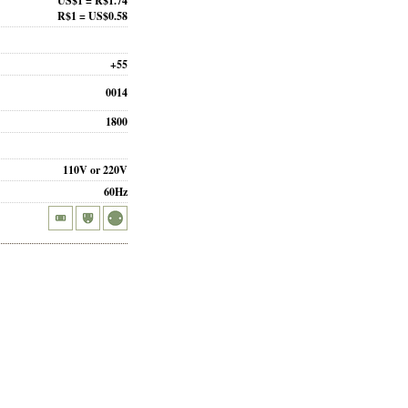
US$1 = R$1.74
R$1 = US$0.58
+55
0014
1800
110V or 220V
60Hz