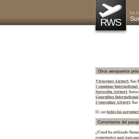
La A
Su
RWS
Otros aeropuertos pró
Viracopos Airport
, Sao 
Campinas International
Sorocaba Airport
, Soroc
Guarulhos International
Congonhas Airport
, Sao
todos los aeropuer
O, ver
Comentarios del pasaj
¿Usted ha utilizado Suma
comentarios aquí para que 