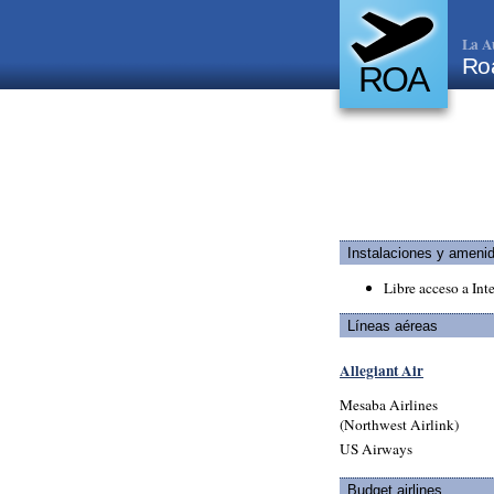
La A
Ro
ROA
Instalaciones y ameni
Libre acceso a Int
Líneas aéreas
Allegiant Air
Mesaba Airlines
(Northwest Airlink)
US Airways
Budget airlines