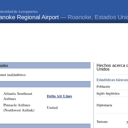
utoridad de Aeropuertos
anoke Regional Airport
— Roanoke, Estados Uni
Hechos acerca d
dades
Unidos
ernet inalámbrico
Estadísticas básicas
Población
Atlantic Southeast
Inglés lingüística
Delta Air Lines
Airlines
Pinnacle Airlines
Diplomacia
United
(Northwest Airlink)
Turismo