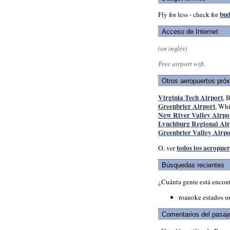
bud
Fly for less - check for
Acceso de Internet
(en inglés)
Free airport wifi.
Otros aeropuertos pró
Virginia Tech Airport
, 
Greenbrier Airport
, Whi
New River Valley Airpo
Lynchburg Regional Air
Greenbrier Valley Airpo
todos los aeropuer
O, ver
Búsquedas recientes
¿Cuánta gente está encon
roanoke estados u
Comentarios del pasaj