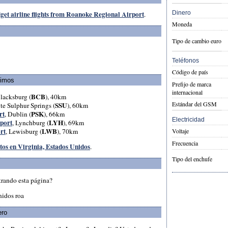
get airline flights from Roanoke Regional Airport
Dinero
.
Moneda
Tipo de cambio euro
Teléfonos
Código de país
ximos
Prefijo de marca
internacional
BCB
Blacksburg (
), 40km
Estándar del GSM
SSU
te Sulphur Springs (
), 60km
rt
PSK
, Dublin (
), 66km
Electricidad
port
LYH
, Lynchburg (
), 69km
rt
LWB
, Lewisburg (
), 70km
Voltaje
Frecuencia
tos en Virginia, Estados Unidos
.
Tipo del enchufe
trando esta página?
nidos roa
ero