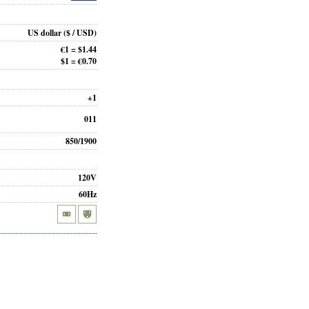
US dollar
($ / USD)
€1 = $1.44
$1 = €0.70
+1
011
850/1900
120V
60Hz