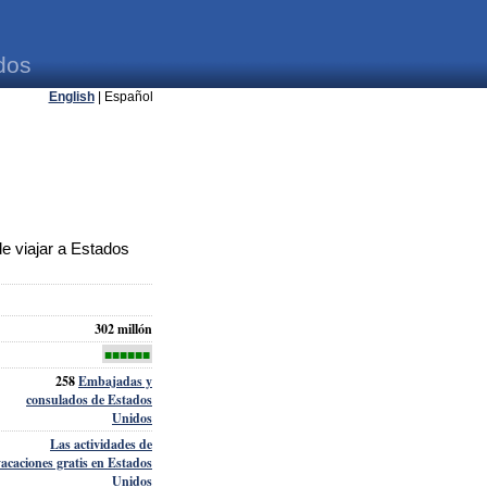
dos
English
| Español
e viajar a Estados
302 millón
■■■■■■
258
Embajadas y
consulados de Estados
Unidos
Las actividades de
vacaciones gratis en Estados
Unidos