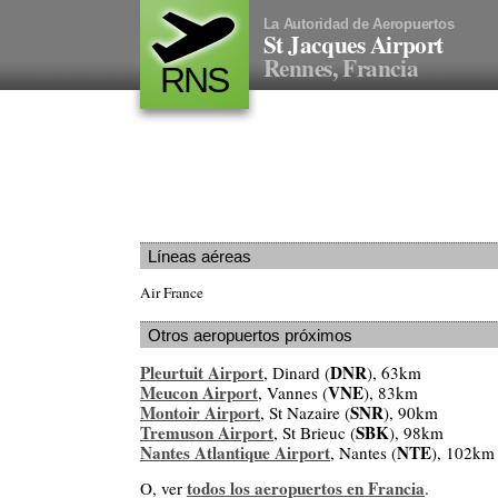
La Autoridad de Aeropuertos
St Jacques Airport
Rennes, Francia
RNS
Líneas aéreas
Air France
Otros aeropuertos próximos
Pleurtuit Airport
DNR
, Dinard (
), 63km
Meucon Airport
VNE
, Vannes (
), 83km
Montoir Airport
SNR
, St Nazaire (
), 90km
Tremuson Airport
SBK
, St Brieuc (
), 98km
Nantes Atlantique Airport
NTE
, Nantes (
), 102km
todos los aeropuertos en Francia
O, ver
.