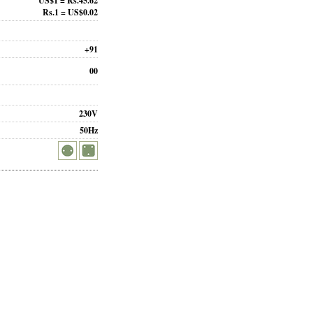
US$1 = Rs.45.62
Rs.1 = US$0.02
+91
00
230V
50Hz