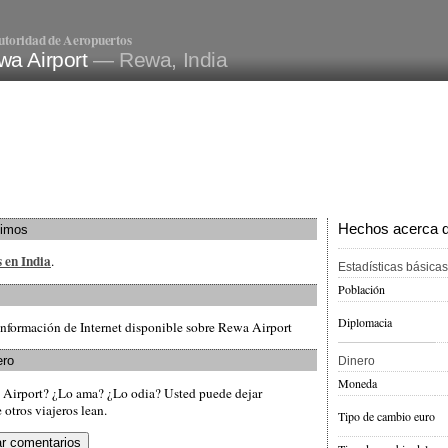
utoridad de Aeropuertos
wa Airport
— Rewa, India
Hechos acerca de
ximos
s en India
.
Estadísticas básicas
Población
Diplomacia
información de Internet disponible sobre Rewa Airport
ero
Dinero
Moneda
 Airport? ¿Lo ama? ¿Lo odia? Usted puede dejar
otros viajeros lean.
Tipo de cambio euro