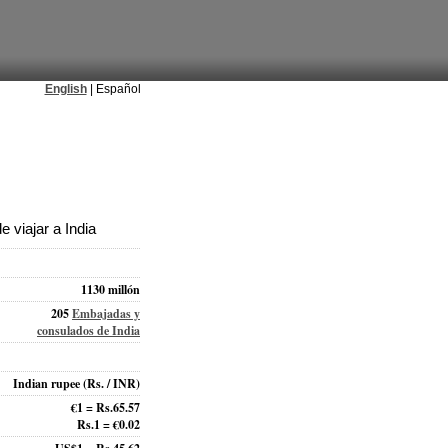
English
| Español
 viajar a India
1130 millón
205
Embajadas y
consulados de India
Indian rupee
(Rs. / INR)
€1 = Rs.65.57
Rs.1 = €0.02