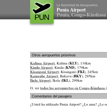
La Autoridad de Aeropuertos
Punia Airport
Punia, Congo-Kinshasa 
PUN
Otros aeropuertos próximos
Kalima Airport
KLY
, Kalima (
), 134km
Kindu Airport
KND
, Kindu (
), 179km
Kisangani Airport
FKI
, Kisangani (
), 245km
Kamenbe Airport
BKY
, Bukavu (
), 295km
Ikela Airport
IKL
, Ikela (
), 299km
todos los aeropuertos en Congo-Kinshasa 
O, ver
Comentarios del pasajero
¿Usted ha utilizado Punia Airport? ¿Lo ama? ¿Lo 