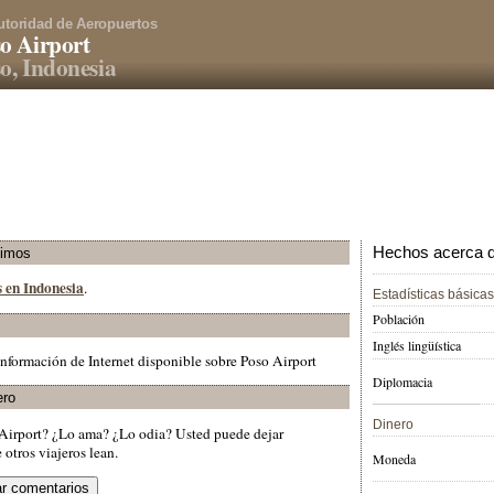
utoridad de Aeropuertos
o Airport
o, Indonesia
Hechos acerca de
ximos
s en Indonesia
.
Estadísticas básicas
Población
Inglés lingüística
nformación de Internet disponible sobre Poso Airport
Diplomacia
ero
Dinero
 Airport? ¿Lo ama? ¿Lo odia? Usted puede dejar
otros viajeros lean.
Moneda