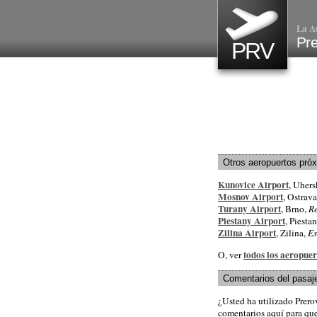
La A
Pre
PRV
Otros aeropuertos pró
Kunovice Airport
, Uhers
Mosnov Airport
, Ostrava
Turany Airport
, Brno,
R
Piestany Airport
, Piesta
Zilina Airport
, Zilina,
Es
todos los aeropuer
O, ver
Comentarios del pasaj
¿Usted ha utilizado Prer
comentarios aquí para que 