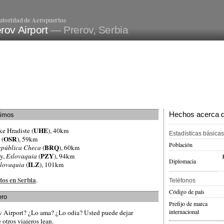
utoridad de Aeropuertos
rov Airport
— Prerov, Serbia
Hechos acerca de
ximos
UHE
ke Hradiste (
), 40km
Estadísticas básicas
OSR
 (
), 59km
Población
BRQ
epública Checa
(
), 60km
PZY
ny,
Eslovaquia
(
), 94km
Diplomacia
ILZ
lovaquia
(
), 101km
tos en Serbia
.
Teléfonos
Código de país
ero
Prefijo de marca
internacional
ov Airport? ¿Lo ama? ¿Lo odia? Usted puede dejar
otros viajeros lean.