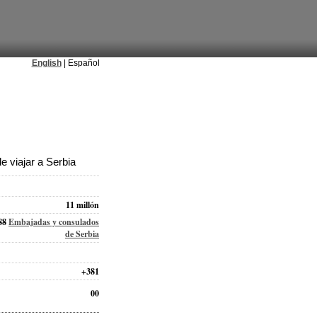
English
| Español
 viajar a Serbia
11 millón
88
Embajadas y consulados
de Serbia
+381
00