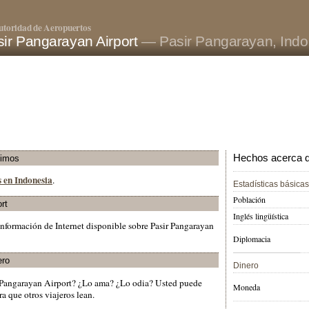
utoridad de Aeropuertos
ir Pangarayan Airport
— Pasir Pangarayan, Indo
Hechos acerca de
ximos
s en Indonesia
.
Estadísticas básicas
Población
rt
Inglés lingüística
nformación de Internet disponible sobre Pasir Pangarayan
Diplomacia
ero
Dinero
r Pangarayan Airport? ¿Lo ama? ¿Lo odia? Usted puede
Moneda
a que otros viajeros lean.