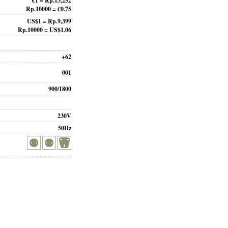
€1 = Rp.13,252
Rp.10000 = €0.75
US$1 = Rp.9,399
Rp.10000 = US$1.06
+62
001
900/1800
230V
50Hz