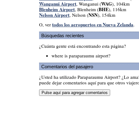
Wanganui Airport
WAG
, Wanganui (
), 104km
Blenheim Airport
BHE
, Blenheim (
), 116km
Nelson Airport
NSN
, Nelson (
), 154km
todos los aeropuertos en Nueva Zelanda
O, ver
.
Búsquedas recientes
¿Cuánta gente está encontrando esta página?
where is paraparaumu airport?
Comentarios del pasajero
¿Usted ha utilizado Paraparaumu Airport? ¿Lo ama
puede dejar comentarios aquí para que otros viajero