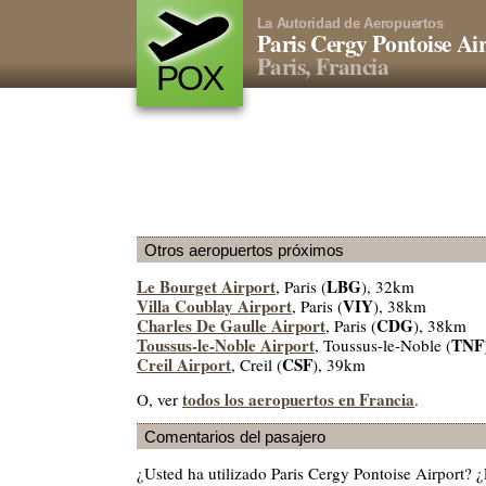
La Autoridad de Aeropuertos
Paris Cergy Pontoise Ai
Paris, Francia
POX
Otros aeropuertos próximos
Le Bourget Airport
LBG
, Paris (
), 32km
Villa Coublay Airport
VIY
, Paris (
), 38km
Charles De Gaulle Airport
CDG
, Paris (
), 38km
Toussus-le-Noble Airport
TNF
, Toussus-le-Noble (
Creil Airport
CSF
, Creil (
), 39km
todos los aeropuertos en Francia
O, ver
.
Comentarios del pasajero
¿Usted ha utilizado Paris Cergy Pontoise Airport?