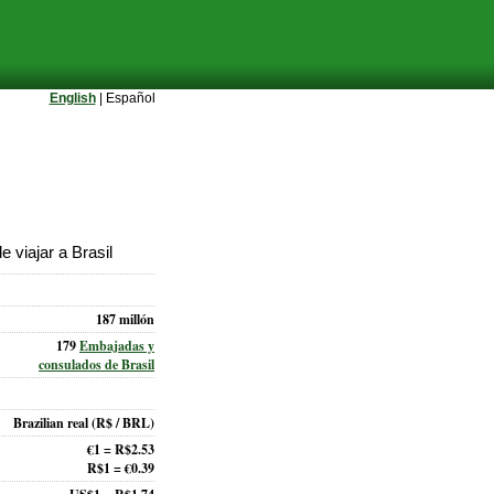
English
| Español
 viajar a Brasil
187 millón
179
Embajadas y
consulados de Brasil
Brazilian real
(R$ / BRL)
€1 = R$2.53
R$1 = €0.39