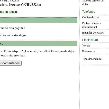
VIA
 (
), 332km
Tipo de cambio del
VCH
hadero,
Uruguay
(
), 352km
dolár
tos en Brasil
.
Teléfonos
Código de país
Prefijo de marca
internacional
trando esta página?
Estándar del GSM
hufes en porto alegre
Electricidad
ero
Voltaje
ado Filho Airport? ¿Lo ama? ¿Lo odia? Usted puede dejar
Frecuencia
otros viajeros lean.
Tipo del enchufe