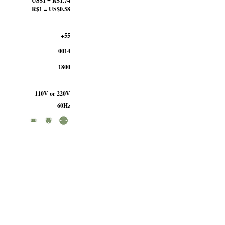
US$1 = R$1.74
R$1 = US$0.58
+55
0014
1800
110V or 220V
60Hz