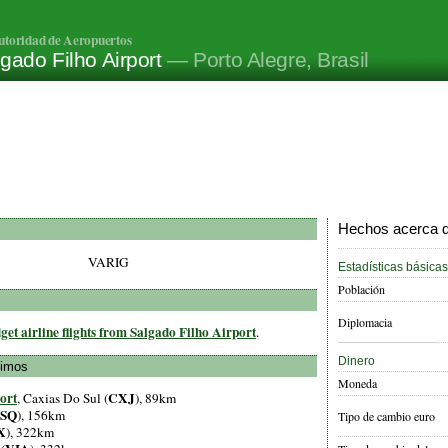
utoridad de Aeropuertos
gado Filho Airport
— Porto Alegre, Brasil
Hechos acerca de
VARIG
Estadísticas básicas
Población
Diplomacia
get airline flights from Salgado Filho Airport
.
Dinero
ximos
Moneda
ort
CXJ
, Caxias Do Sul (
), 89km
SQ
), 156km
Tipo de cambio euro
X
), 322km