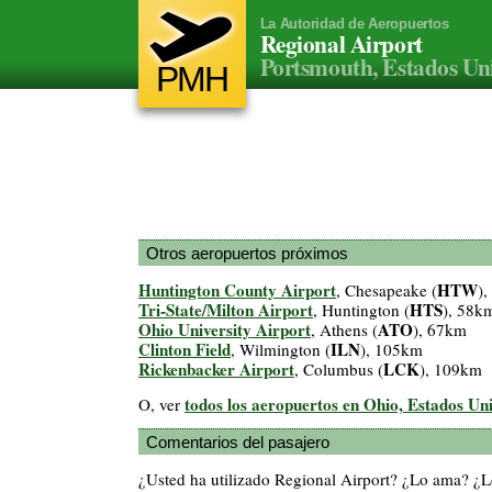
La Autoridad de Aeropuertos
Regional Airport
Portsmouth, Estados Un
PMH
Otros aeropuertos próximos
Huntington County Airport
HTW
, Chesapeake (
)
Tri-State/Milton Airport
HTS
, Huntington (
), 58k
Ohio University Airport
ATO
, Athens (
), 67km
Clinton Field
ILN
, Wilmington (
), 105km
Rickenbacker Airport
LCK
, Columbus (
), 109km
todos los aeropuertos en Ohio, Estados Un
O, ver
Comentarios del pasajero
¿Usted ha utilizado Regional Airport? ¿Lo ama? ¿