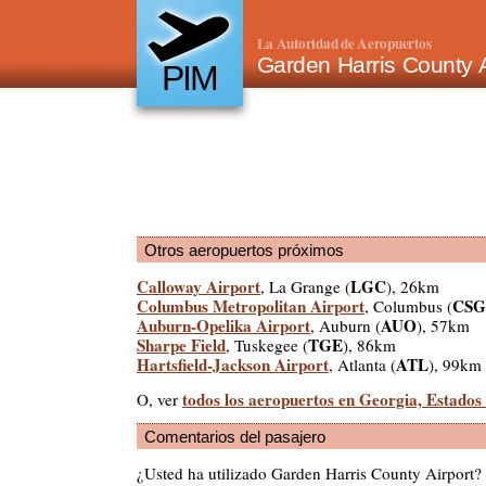
La Autoridad de Aeropuertos
Garden Harris County 
PIM
Otros aeropuertos próximos
Calloway Airport
LGC
, La Grange (
), 26km
Columbus Metropolitan Airport
CSG
, Columbus (
Auburn-Opelika Airport
AUO
, Auburn (
), 57km
Sharpe Field
TGE
, Tuskegee (
), 86km
Hartsfield-Jackson Airport
ATL
, Atlanta (
), 99km
todos los aeropuertos en Georgia, Estados
O, ver
Comentarios del pasajero
¿Usted ha utilizado Garden Harris County Airport