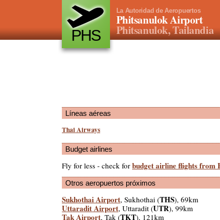
La Autoridad de Aeropuertos
Phitsanulok Airport
Phitsanulok, Tailandia
PHS
Líneas aéreas
Thai Airways
Budget airlines
budget airline flights from
Fly for less - check for
Otros aeropuertos próximos
Sukhothai Airport
THS
, Sukhothai (
), 69km
Uttaradit Airport
UTR
, Uttaradit (
), 99km
Tak Airport
TKT
, Tak (
), 121km