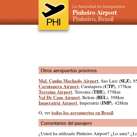
La Autoridad de Aeropuertos
Pinheiro Airport
Pinheiro, Brasil
PHI
Otros aeropuertos próximos
Mal. Cunha Machado Airport
SLZ
, Sao Luiz (
), 
Carutapera Airport
CTP
, Carutapera (
), 175km
Teresina Airport
THE
, Teresina (
), 379km
Val De Cans Airport
BEL
, Belem (
), 398km
Imperatriz Airport
IMP
, Imperatriz (
), 428km
todos los aeropuertos en Brasil
O, ver
.
Comentarios del pasajero
¿Usted ha utilizado Pinheiro Airport? ¿Lo ama? ¿L