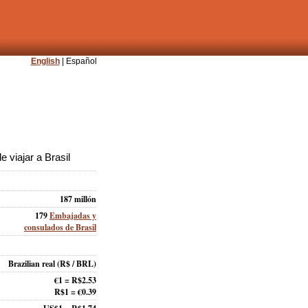
English
| Español
 viajar a Brasil
187 millón
179
Embajadas y
consulados de Brasil
Brazilian real
(R$ / BRL)
€1 = R$2.53
R$1 = €0.39