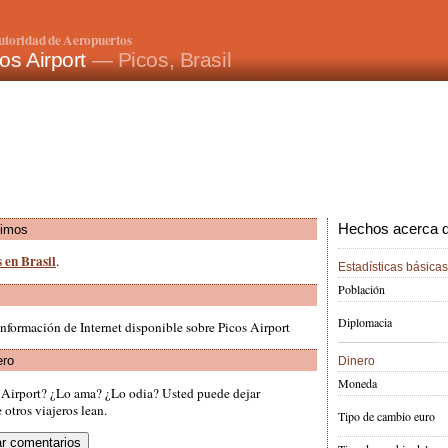
utoridad de Aeropuertos
os Airport
— Picos, Brasil
Hechos acerca de
ximos
 en Brasil
.
Estadísticas básicas
Población
Diplomacia
nformación de Internet disponible sobre Picos Airport
ero
Dinero
Moneda
s Airport? ¿Lo ama? ¿Lo odia? Usted puede dejar
otros viajeros lean.
Tipo de cambio euro