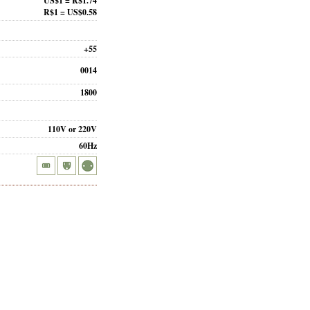
US$1 = R$1.74
R$1 = US$0.58
+55
0014
1800
110V or 220V
60Hz