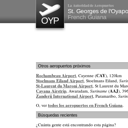
La Autoridad de Aeropuertos
St. Georges de l'Oyapo
French Guiana
OYP
Otros aeropuertos próximos
Rochambeau Airport
CAY
, Cayenne (
), 120km
Stoelmans Eiland Airport
, Stoelmans Eiland,
Suri
St-Laurent du Maroni Airport
, St Laurent du Mar
Cayana Airstrip
AAJ
, Awaradam,
Suriname
(
), 3
Zanderij International Airport
, Paramaribo,
Suri
todos los aeropuertos en French Guiana
O, ver
.
Búsquedas recientes
¿Cuánta gente está encontrando esta página?