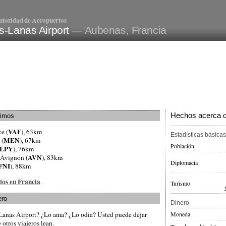
utoridad de Aeropuertos
s-Lanas Airport
— Aubenas, Francia
Hechos acerca de
ximos
VAF
ce (
), 63km
Estadísticas básicas
MEN
 (
), 67km
Población
LPY
), 76km
AVN
 Avignon (
), 83km
Diplomacia
FNI
), 88km
tos en Francia
.
Turismo
ero
Dinero
Moneda
-Lanas Airport? ¿Lo ama? ¿Lo odia? Usted puede dejar
otros viajeros lean.