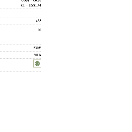
US$1 = €0.70
€1 = US$1.44
+33
00
230V
50Hz