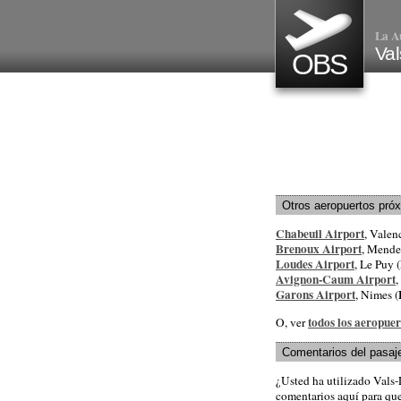
La A
Val
OBS
Otros aeropuertos pró
Chabeuil Airport
, Valen
Brenoux Airport
, Mende
Loudes Airport
, Le Puy (
Avignon-Caum Airport
,
Garons Airport
, Nimes (
todos los aeropuer
O, ver
Comentarios del pasaj
¿Usted ha utilizado Vals
comentarios aquí para que 