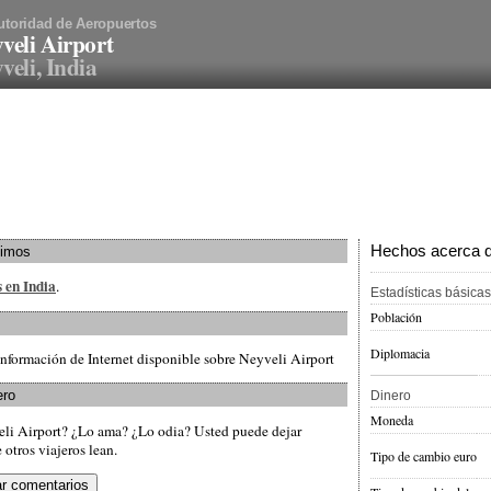
utoridad de Aeropuertos
veli Airport
veli, India
Hechos acerca de
ximos
s en India
.
Estadísticas básicas
Población
Diplomacia
nformación de Internet disponible sobre Neyveli Airport
ero
Dinero
Moneda
eli Airport? ¿Lo ama? ¿Lo odia? Usted puede dejar
otros viajeros lean.
Tipo de cambio euro