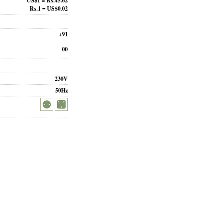
US$1 = Rs.45.62
Rs.1 = US$0.02
+91
00
230V
50Hz