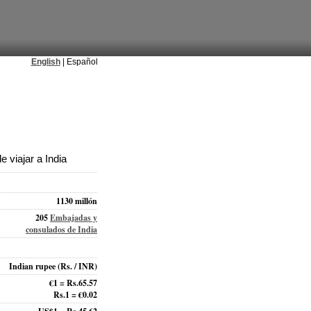
English
| Español
 viajar a India
1130 millón
205
Embajadas y
consulados de India
Indian rupee
(Rs. / INR)
€1 = Rs.65.57
Rs.1 = €0.02