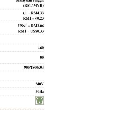
Malaysian ringgit
(RM / MYR)
€1 = RM4.33
RM1 = €0.23
US$1 = RM3.06
RM1 = US$0.33
+60
00
900/1800/3G
240V
50Hz