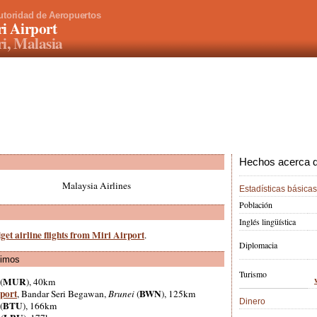
utoridad de Aeropuertos
i Airport
i, Malasia
Hechos acerca de
Malaysia Airlines
Estadísticas básicas
Población
Inglés lingüística
get airline flights from Miri Airport
.
Diplomacia
ximos
Turismo
MUR
(
), 40km
rport
BWN
, Bandar Seri Begawan,
Brunei
(
), 125km
Dinero
BTU
(
), 166km