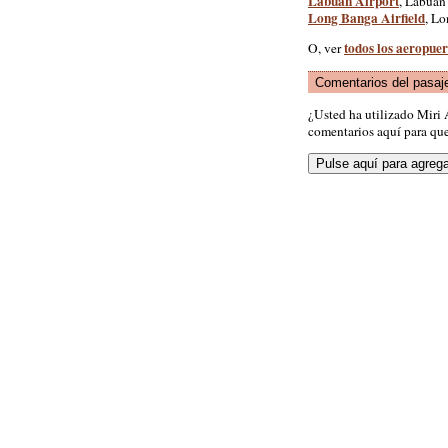
Labuan Airport
, Labuan 
Long Banga Airfield
, Lo
todos los aeropue
O, ver
Comentarios del pasaj
¿Usted ha utilizado Miri
comentarios aquí para que 