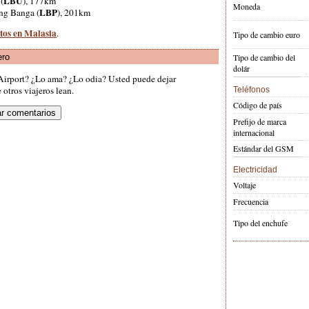
LBU
(
), 177km
Moneda
LBP
ng Banga (
), 201km
rtos en Malasia
.
Tipo de cambio euro
ero
Tipo de cambio del
dolár
 Airport? ¿Lo ama? ¿Lo odia? Usted puede dejar
otros viajeros lean.
Teléfonos
Código de país
Prefijo de marca
internacional
Estándar del GSM
Electricidad
Voltaje
Frecuencia
Tipo del enchufe