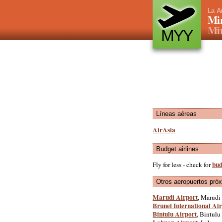
La A
Mir
Mir
MYY
Líneas aéreas
AirAsia
Budget airlines
bud
Fly for less - check for
Otros aeropuertos pró
Marudi Airport
, Marudi 
Brunei International Ai
Bintulu Airport
, Bintulu 