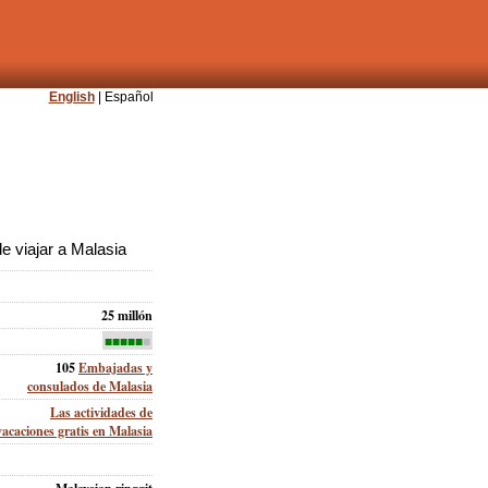
English
| Español
 viajar a Malasia
25 millón
■■■■■
■
105
Embajadas y
consulados de Malasia
Las actividades de
vacaciones gratis en Malasia