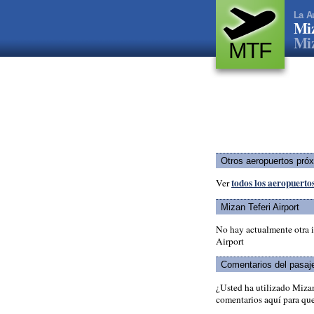
La A
Miz
Miz
MTF
Otros aeropuertos pró
todos los aeropuerto
Ver
Mizan Teferi Airport
No hay actualmente otra i
Airport
Comentarios del pasaj
¿Usted ha utilizado Miza
comentarios aquí para que 