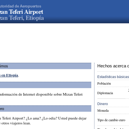
utoridad de Aeropuertos
an Teferi Airport
an Teferi, Etiopía
Hechos acerca de
ximos
s en Etiopía
.
Estadísticas básicas
Población
Diplomacia
nformación de Internet disponible sobre Mizan Teferi
Dinero
ero
Moneda
n Teferi Airport? ¿Lo ama? ¿Lo odia? Usted puede dejar
Tipo de cambio euro
otros viajeros lean.