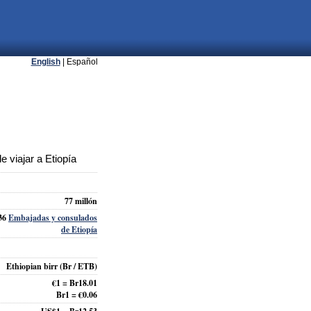
English
| Español
 viajar a Etiopía
77 millón
36
Embajadas y consulados
de Etiopía
Ethiopian birr
(Br / ETB)
€1 = Br18.01
Br1 = €0.06