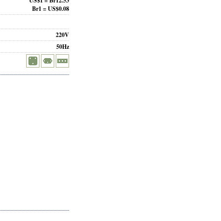
US$1 = Br12.53
Br1 = US$0.08
220V
50Hz