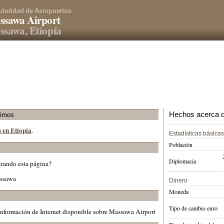
utoridad de Aeropuertos
ssawa Airport
sawa, Etiopía
Hechos acerca de
ximos
s en Etiopía
.
Estadísticas básicas
Población
Diplomacia
trando esta página?
assawa
Dinero
Moneda
Tipo de cambio euro
información de Internet disponible sobre Massawa Airport