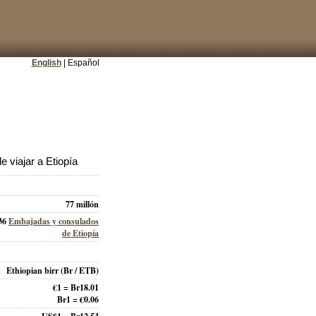
English
| Español
 viajar a Etiopía
77 millón
36
Embajadas y consulados
de Etiopía
Ethiopian birr
(Br / ETB)
€1 = Br18.01
Br1 = €0.06