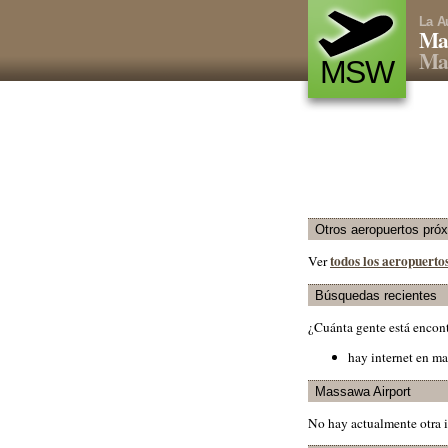
La A
Ma
Mas
MSW
Otros aeropuertos pró
todos los aeropuerto
Ver
Búsquedas recientes
¿Cuánta gente está encon
hay internet en m
Massawa Airport
No hay actualmente otra 