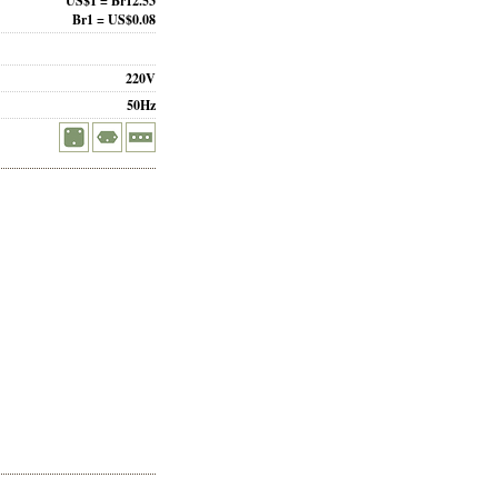
US$1 = Br12.53
Br1 = US$0.08
220V
50Hz