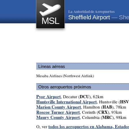
La Autoridad de Aeropuertos
Sheffield Airport
— Shef
MSL
Líneas aéreas
Mesaba Airlines (Northwest Airlink)
Otros aeropuertos próximos
Pyor Airport
DCU
, Decatur (
), 62km
Huntsville International Airport
HSV
, Huntsville (
Marion County Airport
HAB
, Hamilton (
), 78km
Roscoe Turner Airport
CRX
, Corinth (
), 93km
Maury County Airport
MRC
, Columbia (
), 98km
todos los aeropuertos en Alabama, Estado
O, ver