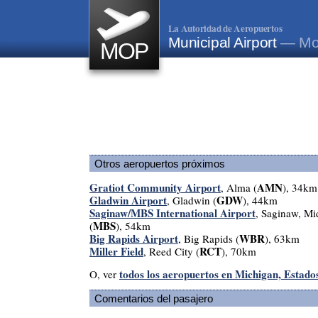
La Autoridad de Aeropuertos
Municipal Airport
— Mou
MOP
Otros aeropuertos próximos
Gratiot Community Airport
AMN
, Alma (
), 34km
Gladwin Airport
GDW
, Gladwin (
), 44km
Saginaw/MBS International Airport
, Saginaw, Mi
MBS
(
), 54km
Big Rapids Airport
WBR
, Big Rapids (
), 63km
Miller Field
RCT
, Reed City (
), 70km
todos los aeropuertos en Michigan, Estado
O, ver
Comentarios del pasajero