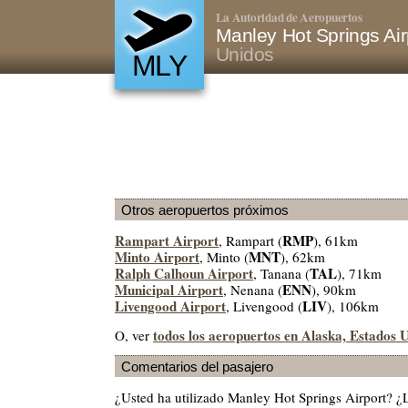
La Autoridad de Aeropuertos
Manley Hot Springs Ai
Unidos
MLY
Otros aeropuertos próximos
Rampart Airport
RMP
, Rampart (
), 61km
Minto Airport
MNT
, Minto (
), 62km
Ralph Calhoun Airport
TAL
, Tanana (
), 71km
Municipal Airport
ENN
, Nenana (
), 90km
Livengood Airport
LIV
, Livengood (
), 106km
todos los aeropuertos en Alaska, Estados 
O, ver
Comentarios del pasajero
¿Usted ha utilizado Manley Hot Springs Airport? 