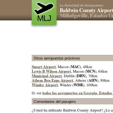
La Autoridad de Aeropuertos
Baldwin County Airpor
Milledgeville, Estados U
MLJ
Otros aeropuertos próximos
Smart Airport
MAC
, Macon (
), 48km
Lewis B Wilson Airport
MCN
, Macon (
), 64km
Municipal Airport
DBN
, Dublin (
), 70km
Athens Ben Epps Airport
AHN
, Athens (
), 89km
Winder Airport
WDR
, Winder (
), 100km
todos los aeropuertos en Georgia, Estados
O, ver
Comentarios del pasajero
¿Usted ha utilizado Baldwin County Airport? ¿Lo 