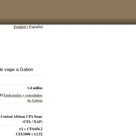
English
| Español
e viajar a Gabón
1.4 millón
33
Embajadas y consulados
de Gabón
Central African CFA franc
(CFA / XAF)
€1 = CFA656.2
CFA1000 = €1.52