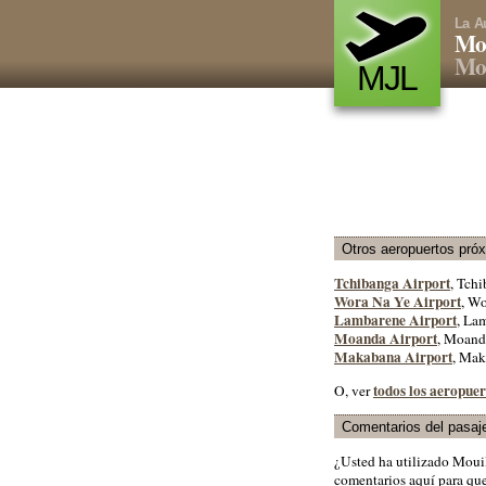
La A
Mou
Mo
MJL
Otros aeropuertos pró
Tchibanga Airport
, Tchi
Wora Na Ye Airport
, Wo
Lambarene Airport
, La
Moanda Airport
, Moand
Makabana Airport
, Ma
todos los aeropue
O, ver
Comentarios del pasaj
¿Usted ha utilizado Moui
comentarios aquí para que 