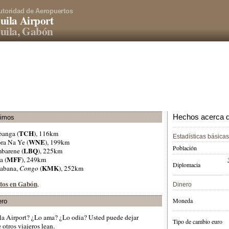
utoridad de Aeropuertos
ila Airport
uila, Gabón
Hechos acerca d
ximos
TCH
banga (
), 116km
Estadísticas básicas
WNE
ra Na Ye (
), 199km
Población
LBQ
mbarene (
), 225km
MFF
a (
), 249km
Diplomacia
KMK
kabana,
Congo
(
), 252km
rtos en Gabón
.
Dinero
Moneda
ero
la Airport? ¿Lo ama? ¿Lo odia? Usted puede dejar
Tipo de cambio euro
otros viajeros lean.