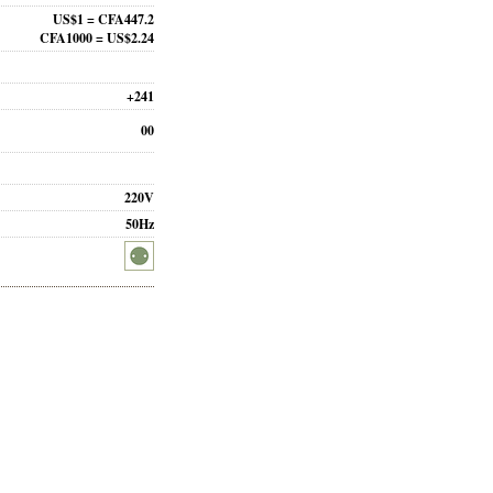
US$1 = CFA447.2
CFA1000 = US$2.24
+241
00
220V
50Hz