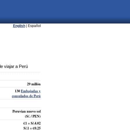
English
| Español
 viajar a Perú
29 millón
130
Embajadas y
consulados de Perú
Peruvian nuevo sol
(S/. / PEN)
€1 = S/.4.02
S/.1 = €0.25