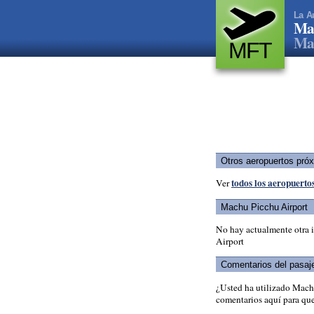
La A
Mac
Mac
MFT
Otros aeropuertos pró
todos los aeropuerto
Ver
Machu Picchu Airport
No hay actualmente otra 
Airport
Comentarios del pasaj
¿Usted ha utilizado Mach
comentarios aquí para que 