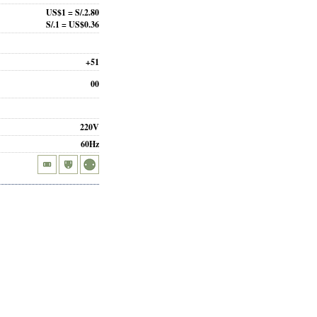
US$1 = S/.2.80
S/.1 = US$0.36
+51
00
220V
60Hz