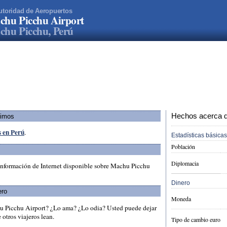
utoridad de Aeropuertos
hu Picchu Airport
hu Picchu, Perú
Hechos acerca de
ximos
s en Perú
.
Estadísticas básicas
Población
Diplomacia
información de Internet disponible sobre Machu Picchu
Dinero
ero
Moneda
u Picchu Airport? ¿Lo ama? ¿Lo odia? Usted puede dejar
otros viajeros lean.
Tipo de cambio euro