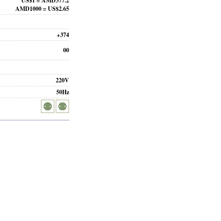
US$1 = AMD377.2
AMD1000 = US$2.65
+374
00
220V
50Hz