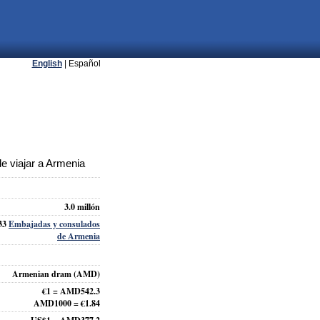
English
| Español
e viajar a Armenia
3.0 millón
33
Embajadas y consulados
de Armenia
Armenian dram (AMD)
€1 = AMD542.3
AMD1000 = €1.84