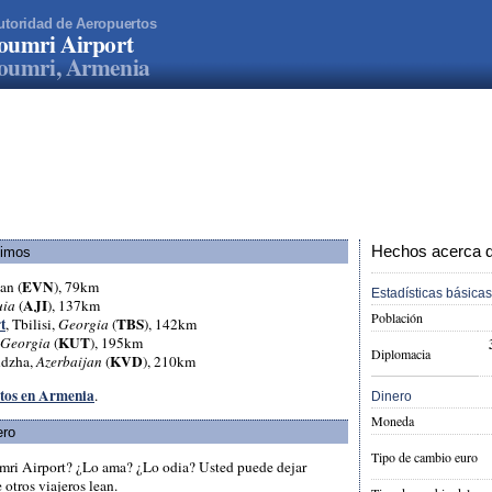
utoridad de Aeropuertos
oumri Airport
oumri, Armenia
Hechos acerca d
ximos
EVN
an (
), 79km
Estadísticas básicas
AJI
uia
(
), 137km
Población
t
TBS
, Tbilisi,
Georgia
(
), 142km
KUT
Georgia
(
), 195km
Diplomacia
KVD
ndzha,
Azerbaijan
(
), 210km
rtos en Armenia
.
Dinero
Moneda
ero
Tipo de cambio euro
mri Airport? ¿Lo ama? ¿Lo odia? Usted puede dejar
otros viajeros lean.