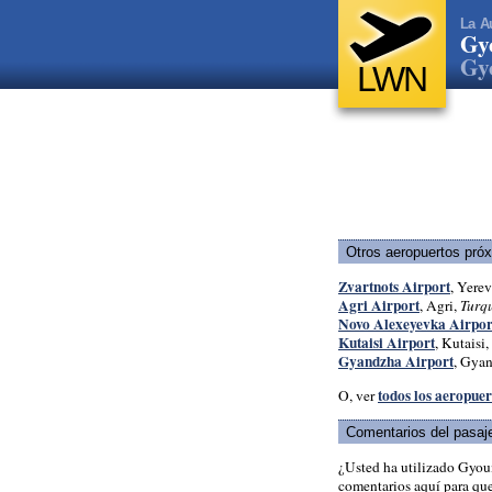
La A
Gy
Gy
LWN
Otros aeropuertos pró
Zvartnots Airport
, Yerev
Agri Airport
, Agri,
Turq
Novo Alexeyevka Airpor
Kutaisi Airport
, Kutaisi,
Gyandzha Airport
, Gya
todos los aeropue
O, ver
Comentarios del pasaj
¿Usted ha utilizado Gyou
comentarios aquí para que 