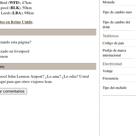
WFD
Moneda
ford (
), 47km
BLK
kpool (
), 50km
Tipo de cambio euro
LBA
, Leeds (
), 98km
rtos en Reino Unido
.
Tipo de cambio del
dolár
Teléfonos
trando esta página?
Código de país
Prefijo de marca
lizado en liverpool
internacional
ennon
Electricidad
ero
Voltaje
rpool John Lennon Airport? ¿Lo ama? ¿Lo odia? Usted
Frecuencia
quí para que otros viajeros lean.
Tipo del enchufe