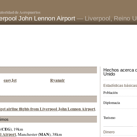
utoridad de Aeropuertos
erpool John Lennon Airport
— Liverpool, Reino U
Hechos acerca de
Unido
easyJet
Ryanair
Estadísticas básicas
Población
Diplomacia
get airline flights from Liverpool John Lennon Airport
.
Turismo
ximos
CEG
 (
), 19km
Dinero
l Airport
MAN
, Manchester (
), 38km