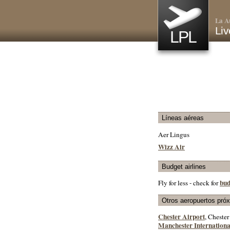
La A
Liv
LPL
Líneas aéreas
Aer Lingus
Wizz Air
Budget airlines
bud
Fly for less - check for
Otros aeropuertos pró
Chester Airport
, Chester
Manchester Internationa