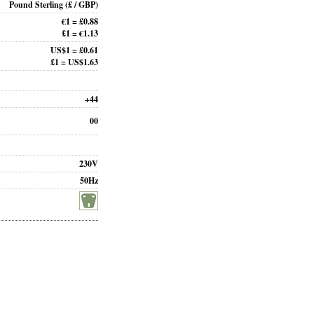
Pound Sterling
(£ / GBP)
€1 = £0.88
£1 = €1.13
US$1 = £0.61
£1 = US$1.63
+44
00
230V
50Hz