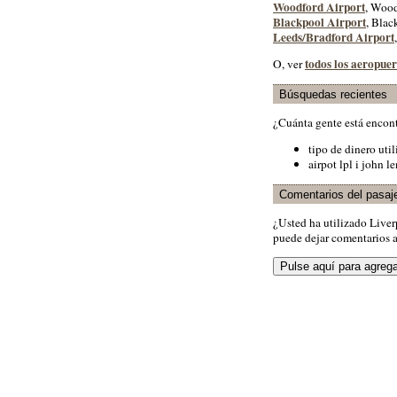
Woodford Airport
, Wood
Blackpool Airport
, Blac
Leeds/Bradford Airport
todos los aeropue
O, ver
Búsquedas recientes
¿Cuánta gente está encon
tipo de dinero uti
airpot lpl i john l
Comentarios del pasaj
¿Usted ha utilizado Live
puede dejar comentarios a