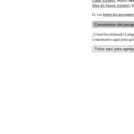
Luqa Airport
M
, Malta (
Sfax El Maou Airport
, 
todos los aeropuer
O, ver
Comentarios del pasaj
¿Usted ha utilizado Lamp
comentarios aquí para que 