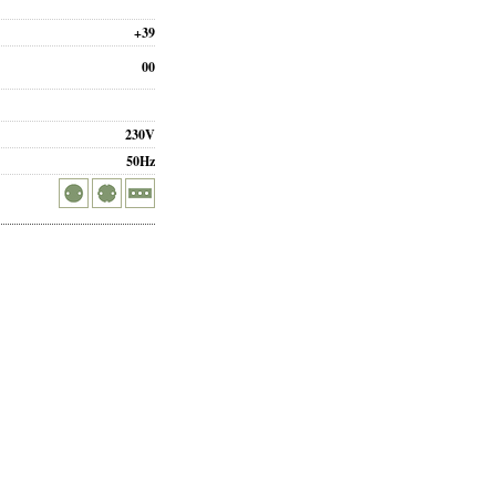
+39
00
230V
50Hz