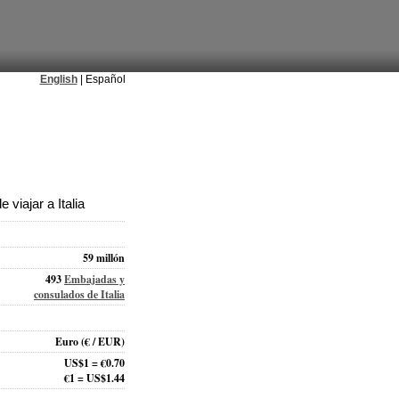
English
| Español
viajar a Italia
59 millón
493
Embajadas y
consulados de Italia
Euro
(€ / EUR)
US$1 = €0.70
€1 = US$1.44