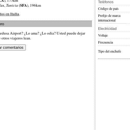
LA
), 173km
Teléfonos
SFA
Sfax,
Tunicia
(
), 196km
Código de país
tos en Italia
.
Prefijo de marca
internacional
ero
Electricidad
edusa Airport? ¿Lo ama? ¿Lo odia? Usted puede dejar
Voltaje
otros viajeros lean.
Frecuencia
Tipo del enchufe