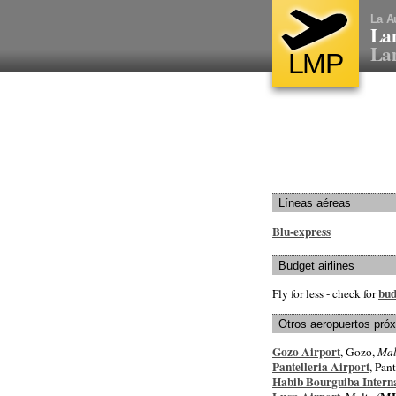
La A
La
Lam
LMP
Líneas aéreas
Blu-express
Budget airlines
bud
Fly for less - check for
Otros aeropuertos pró
Gozo Airport
, Gozo,
Mal
Pantelleria Airport
, Pant
Habib Bourguiba Interna