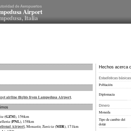
utoridad de Aeropuertos
mpedusa Airport
pedusa, Italia
Hechos acerca de 
Estadísticas básicas
Población
Diplomacia
get airline flights from Lampedusa Airport
.
Dinero
ximos
Moneda
GZM
ta
(
), 156km
Tipo de cambio del
PNL
elleria (
), 158km
dolár
tional Airport
MIR
, Monastir,
Tunicia
(
), 171km