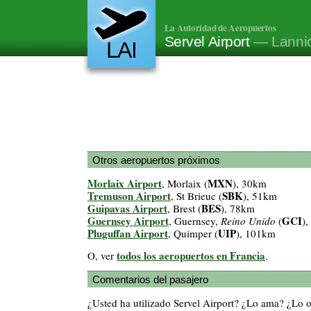
La Autoridad de Aeropuertos
Servel Airport
— Lannio
LAI
Otros aeropuertos próximos
Morlaix Airport
MXN
, Morlaix (
), 30km
Tremuson Airport
SBK
, St Brieuc (
), 51km
Guipavas Airport
BES
, Brest (
), 78km
Guernsey Airport
GCI
, Guernsey,
Reino Unido
(
)
Pluguffan Airport
UIP
, Quimper (
), 101km
todos los aeropuertos en Francia
O, ver
.
Comentarios del pasajero
¿Usted ha utilizado Servel Airport? ¿Lo ama? ¿Lo 