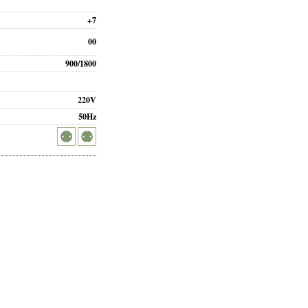
+7
00
900/1800
220V
50Hz