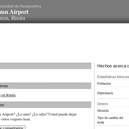
utoridad de Aeropuertos
zan Airport
an, Rusia
Hechos acerca de
Estadísticas básicas
Población
ximos
Diplomacia
s en Rusia
.
Dinero
ero
Moneda
n Airport? ¿Lo ama? ¿Lo odia? Usted puede dejar
Tipo de cambio del
otros viajeros lean.
dolár