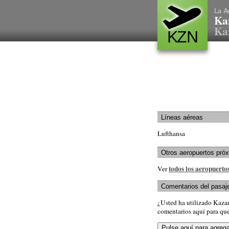
La A
Ka
Kaz
KZN
Líneas aéreas
Lufthansa
Otros aeropuertos pró
todos los aeropuerto
Ver
Comentarios del pasaj
¿Usted ha utilizado Kaza
comentarios aquí para que 