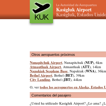
La Autoridad de Aeropuertos
Kasigluk Airport
Kasigluk, Estados Unid
KUK
Otros aeropuertos próximos
Nunapitchuk Airport
NUP
, Nunapitchuk (
), 6km
Atmautluak Airport
ATT
, Atmautluak (
), 14km
Napakiak Seaplane Base
WNA
, Napakiak (
), 36k
Bethel Airport
BET
, Bethel (
), 39km
City Landing
JBT
, Bethel (
), 44km
todos los aeropuertos en Alaska, Estados 
O, ver
Comentarios del pasajero
¿Usted ha utilizado Kasigluk Airport? ¿Lo ama? ¿