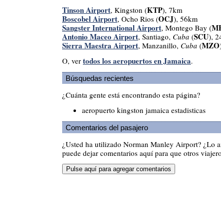
Tinson Airport
KTP
, Kingston (
), 7km
Boscobel Airport
OCJ
, Ocho Rios (
), 56km
Sangster International Airport
M
, Montego Bay (
Antonio Maceo Airport
SCU
, Santiago,
Cuba
(
), 
Sierra Maestra Airport
MZO
, Manzanillo,
Cuba
(
todos los aeropuertos en Jamaica
O, ver
.
Búsquedas recientes
¿Cuánta gente está encontrando esta página?
aeropuerto kingston jamaica estadisticas
Comentarios del pasajero
¿Usted ha utilizado Norman Manley Airport? ¿Lo 
puede dejar comentarios aquí para que otros viajero