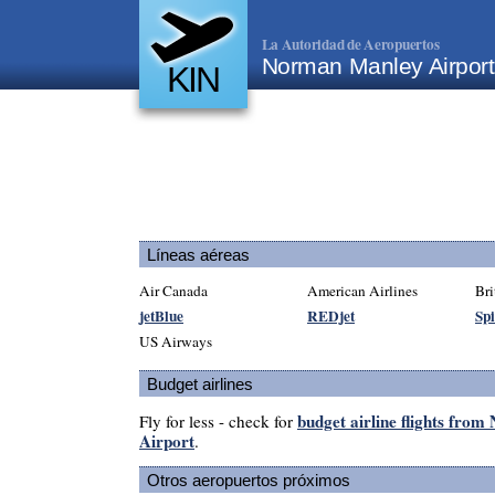
La Autoridad de Aeropuertos
Norman Manley Airpor
KIN
Líneas aéreas
Air Canada
American Airlines
Bri
jetBlue
REDjet
Spi
US Airways
Budget airlines
budget airline flights fro
Fly for less - check for
Airport
.
Otros aeropuertos próximos