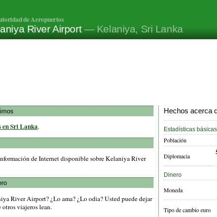
utoridad de Aeropuertos
aniya River Airport
— Kelaniya, Sri Lanka
Hechos acerca de
ximos
s en Sri Lanka
.
Estadísticas básicas
Población
Diplomacia
nformación de Internet disponible sobre Kelaniya River
Dinero
ero
Moneda
niya River Airport? ¿Lo ama? ¿Lo odia? Usted puede dejar
otros viajeros lean.
Tipo de cambio euro