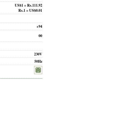
US$1 = Rs.111.92
Rs.1 = US$0.01
+94
00
230V
50Hz