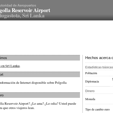
utoridad de Aeropuertos
golla Reservoir Airport
ugastota, Sri Lanka
Hechos acerca de
ximos
s en Sri Lanka
.
Estadísticas básicas
Población
ort
Diplomacia
nformación de Internet disponible sobre Polgolla
Dinero
ero
Moneda
olla Reservoir Airport? ¿Lo ama? ¿Lo odia? Usted puede
a que otros viajeros lean.
Tipo de cambio euro