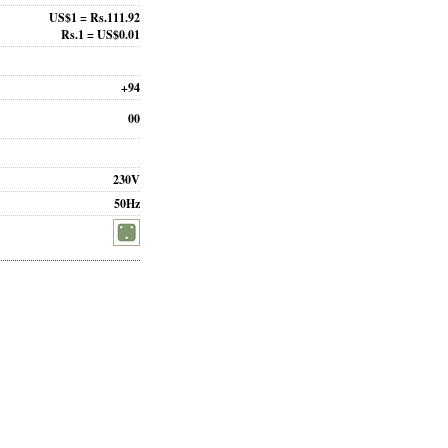
US$1 = Rs.111.92
Rs.1 = US$0.01
+94
00
230V
50Hz