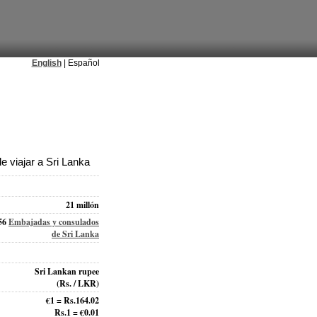
English
| Español
 viajar a Sri Lanka
21 millón
56
Embajadas y consulados
de Sri Lanka
Sri Lankan rupee
(Rs. / LKR)
€1 = Rs.164.02
Rs.1 = €0.01