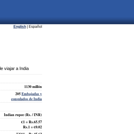
English
| Español
 viajar a India
1130 millón
205
Embajadas y
consulados de India
Indian rupee
(Rs. / INR)
€1 = Rs.65.57
Rs.1 = €0.02