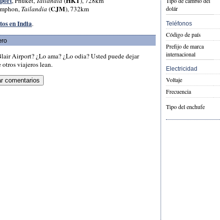
rport
HKT
, Phuket,
Tailandia
(
), 728km
Tipo de cambio del
CJM
umphon,
Tailandia
(
), 732km
dolár
tos en India
.
Teléfonos
Código de país
ero
Prefijo de marca
internacional
Blair Airport? ¿Lo ama? ¿Lo odia? Usted puede dejar
otros viajeros lean.
Electricidad
Voltaje
Frecuencia
Tipo del enchufe