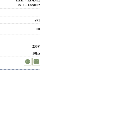
US$1 = Rs.45.62
Rs.1 = US$0.02
+91
00
230V
50Hz