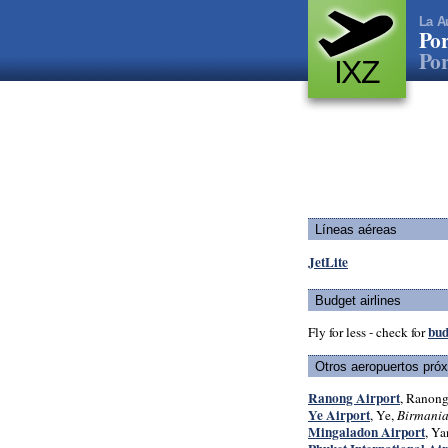
La A
Por
Por
IXZ
Líneas aéreas
JetLite
Budget airlines
bud
Fly for less - check for
Otros aeropuertos pró
Ranong Airport
, Ranon
Ye Airport
, Ye,
Birmani
Mingaladon Airport
, Y