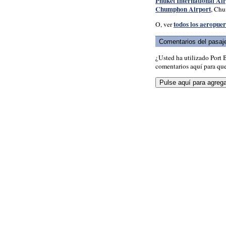
Phuket International Ai
Chumphon Airport
, Ch
todos los aeropuer
O, ver
Comentarios del pasaj
¿Usted ha utilizado Port 
comentarios aquí para que 