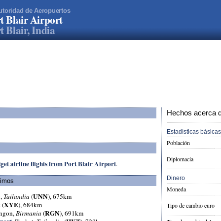
utoridad de Aeropuertos
t Blair Airport
t Blair, India
Hechos acerca de
Estadísticas básicas
Población
Diplomacia
get airline flights from Port Blair Airport
.
Dinero
ximos
Moneda
UNN
g,
Tailandia
(
), 675km
XYE
a
(
), 684km
Tipo de cambio euro
RGN
angon,
Birmania
(
), 691km