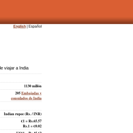
English
| Español
 viajar a India
1130 millón
205
Embajadas y
consulados de India
Indian rupee
(Rs. / INR)
€1 = Rs.65.57
Rs.1 = €0.02