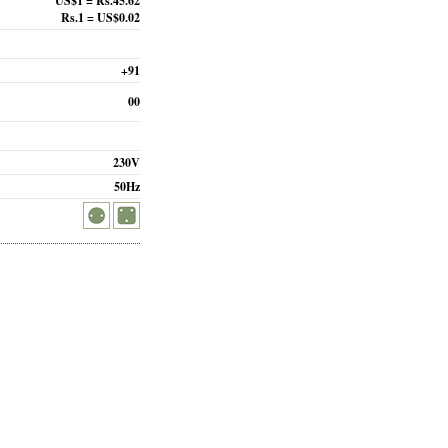
US$1 = Rs.45.62
Rs.1 = US$0.02
+91
00
230V
50Hz