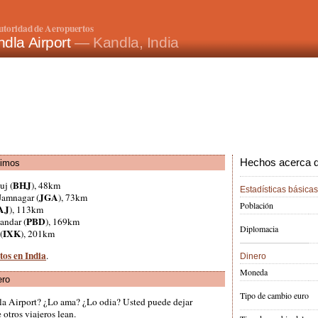
utoridad de Aeropuertos
dla Airport
— Kandla, India
Hechos acerca de
ximos
BHJ
uj (
), 48km
Estadísticas básicas
JGA
 Jamnagar (
), 73km
Población
AJ
), 113km
PBD
bandar (
), 169km
Diplomacia
IXK
(
), 201km
tos en India
.
Dinero
Moneda
ero
Tipo de cambio euro
la Airport? ¿Lo ama? ¿Lo odia? Usted puede dejar
otros viajeros lean.