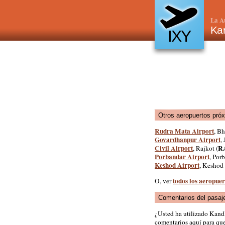
La A
Kan
IXY
Otros aeropuertos pró
Rudra Mata Airport
, Bh
Govardhanpur Airport
,
Civil Airport
R
, Rajkot (
Porbandar Airport
, Por
Keshod Airport
, Keshod 
todos los aeropuer
O, ver
Comentarios del pasaj
¿Usted ha utilizado Kand
comentarios aquí para que 