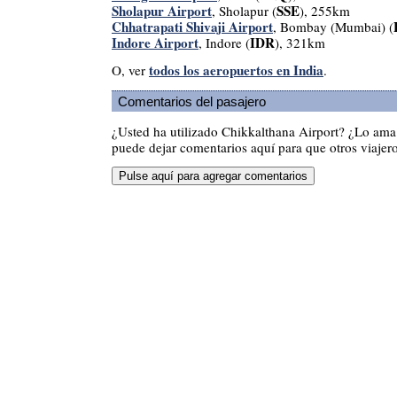
Sholapur Airport
SSE
, Sholapur (
), 255km
Chhatrapati Shivaji Airport
, Bombay (Mumbai) (
Indore Airport
IDR
, Indore (
), 321km
todos los aeropuertos en India
O, ver
.
Comentarios del pasajero
¿Usted ha utilizado Chikkalthana Airport? ¿Lo am
puede dejar comentarios aquí para que otros viajero