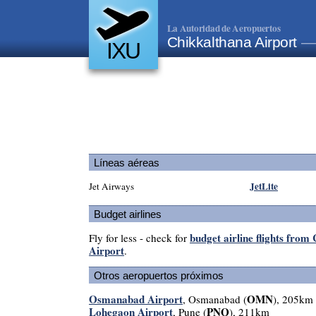
La Autoridad de Aeropuertos
Chikkalthana Airport
— 
IXU
Líneas aéreas
JetLite
Jet Airways
Budget airlines
budget airline flights from
Fly for less - check for
Airport
.
Otros aeropuertos próximos
Osmanabad Airport
OMN
, Osmanabad (
), 205km
Lohegaon Airport
PNQ
, Pune (
), 211km