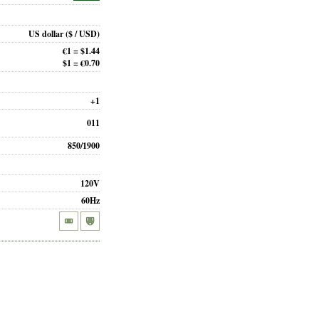
US dollar
($ / USD)
€1 = $1.44
$1 = €0.70
+1
011
850/1900
120V
60Hz