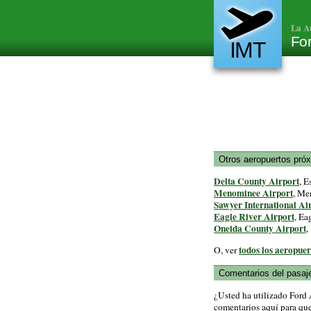
La A
For
IMT
Otros aeropuertos pró
Delta County Airport
, E
Menominee Airport
, Me
Sawyer International Ai
Eagle River Airport
, Ea
Oneida County Airport
,
todos los aeropue
O, ver
Comentarios del pasaj
¿Usted ha utilizado Ford
comentarios aquí para que 