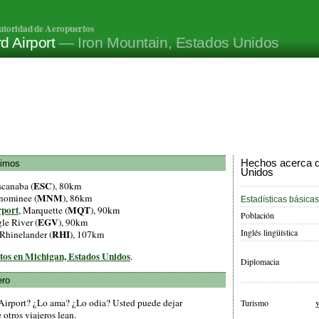
utoridad de Aeropuertos
d Airport
— Iron Mountain, Estados Unidos
Hechos acerca d
ximos
Unidos
ESC
scanaba (
), 80km
MNM
nominee (
), 86km
Estadísticas básicas
rport
MQT
, Marquette (
), 90km
Población
EGV
gle River (
), 90km
Inglés lingüística
RHI
 Rhinelander (
), 107km
rtos en Michigan, Estados Unidos
.
Diplomacia
ero
 Airport? ¿Lo ama? ¿Lo odia? Usted puede dejar
Turismo
otros viajeros lean.