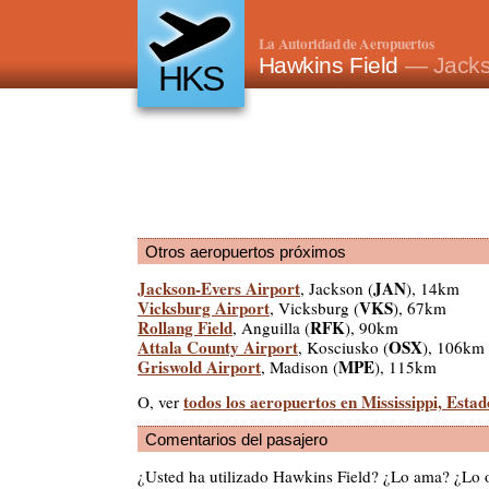
La Autoridad de Aeropuertos
Hawkins Field
— Jacks
HKS
Otros aeropuertos próximos
Jackson-Evers Airport
JAN
, Jackson (
), 14km
Vicksburg Airport
VKS
, Vicksburg (
), 67km
Rollang Field
RFK
, Anguilla (
), 90km
Attala County Airport
OSX
, Kosciusko (
), 106km
Griswold Airport
MPE
, Madison (
), 115km
todos los aeropuertos en Mississippi, Esta
O, ver
Comentarios del pasajero
¿Usted ha utilizado Hawkins Field? ¿Lo ama? ¿Lo 