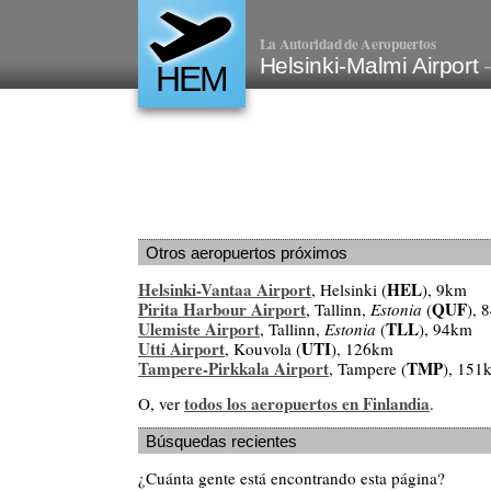
La Autoridad de Aeropuertos
Helsinki-Malmi Airport
HEM
Otros aeropuertos próximos
Helsinki-Vantaa Airport
HEL
, Helsinki (
), 9km
Pirita Harbour Airport
QUF
, Tallinn,
Estonia
(
), 
Ulemiste Airport
TLL
, Tallinn,
Estonia
(
), 94km
Utti Airport
UTI
, Kouvola (
), 126km
Tampere-Pirkkala Airport
TMP
, Tampere (
), 151
todos los aeropuertos en Finlandia
O, ver
.
Búsquedas recientes
¿Cuánta gente está encontrando esta página?