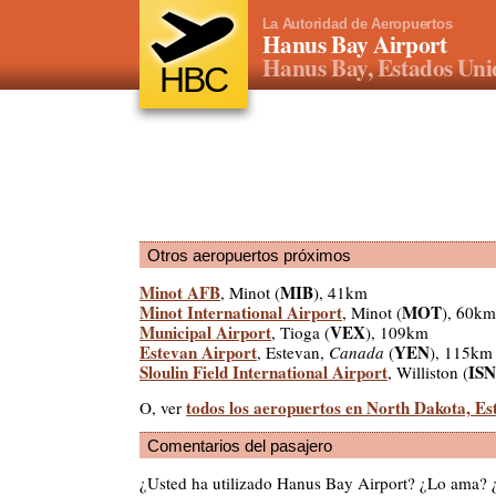
La Autoridad de Aeropuertos
Hanus Bay Airport
Hanus Bay, Estados Uni
HBC
Otros aeropuertos próximos
Minot AFB
MIB
, Minot (
), 41km
Minot International Airport
MOT
, Minot (
), 60km
Municipal Airport
VEX
, Tioga (
), 109km
Estevan Airport
YEN
, Estevan,
Canada
(
), 115km
Sloulin Field International Airport
ISN
, Williston (
todos los aeropuertos en North Dakota, Es
O, ver
Comentarios del pasajero
¿Usted ha utilizado Hanus Bay Airport? ¿Lo ama? 