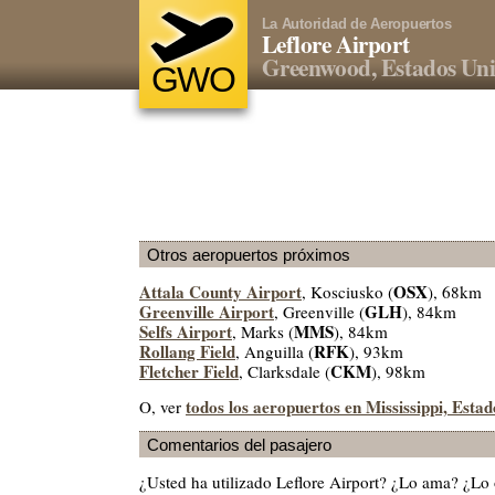
La Autoridad de Aeropuertos
Leflore Airport
Greenwood, Estados Un
GWO
Otros aeropuertos próximos
Attala County Airport
OSX
, Kosciusko (
), 68km
Greenville Airport
GLH
, Greenville (
), 84km
Selfs Airport
MMS
, Marks (
), 84km
Rollang Field
RFK
, Anguilla (
), 93km
Fletcher Field
CKM
, Clarksdale (
), 98km
todos los aeropuertos en Mississippi, Esta
O, ver
Comentarios del pasajero
¿Usted ha utilizado Leflore Airport? ¿Lo ama? ¿Lo