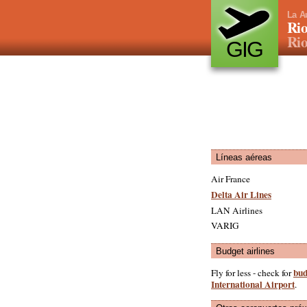
La A
Rio
Rio
GIG
Líneas aéreas
Air France
Delta Air Lines
LAN Airlines
VARIG
Budget airlines
bud
Fly for less - check for
International Airport
.