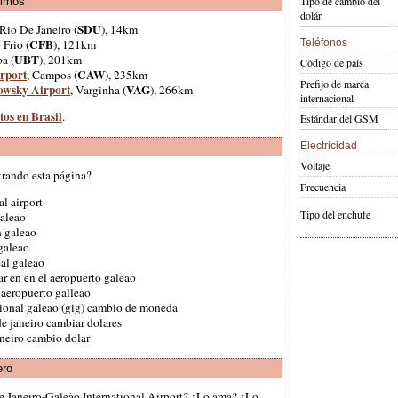
Tipo de cambio del
ximos
dolár
SDU
 Rio De Janeiro (
), 14km
CFB
 Frio (
), 121km
Teléfonos
UBT
a (
), 201km
Código de país
rport
CAW
, Campos (
), 235km
Prefijo de marca
owsky Airport
VAG
, Varginha (
), 266km
internacional
tos en Brasil
.
Estándar del GSM
Electricidad
Voltaje
trando esta página?
Frecuencia
al airport
Tipo del enchufe
galeao
 galeao
galeao
eal galeao
ar en en el aeropuerto galeao
 aeropuerto galleao
cional galeao (gig) cambio de moneda
de janeiro cambiar dolares
aneiro cambio dolar
ero
e Janeiro-Galeão International Airport? ¿Lo ama? ¿Lo