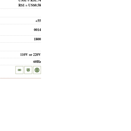
US$1 = R$1.74
R$1 = US$0.58
+55
0014
1800
110V or 220V
60Hz