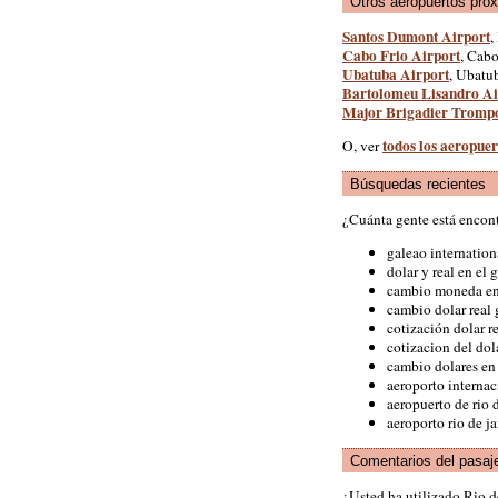
Otros aeropuertos pró
Santos Dumont Airport
,
Cabo Frio Airport
, Cabo
Ubatuba Airport
, Ubatub
Bartolomeu Lisandro Ai
Major Brigadier Tromp
todos los aeropuer
O, ver
Búsquedas recientes
¿Cuánta gente está encon
galeao internation
dolar y real en el 
cambio moneda en
cambio dolar real 
cotización dolar r
cotizacion del dol
cambio dolares en
aeroporto interna
aeropuerto de rio 
aeroporto rio de j
Comentarios del pasaj
¿Usted ha utilizado Rio d