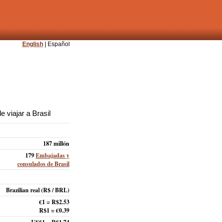
English
| Español
 viajar a Brasil
187 millón
179
Embajadas y
consulados de Brasil
Brazilian real
(R$ / BRL)
€1 = R$2.53
R$1 = €0.39