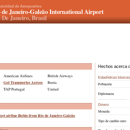
utoridad de Aeropuertos
 de Janeiro-Galeão International Airport
 De Janeiro, Brasil
Hechos acerca de
American Airlines
British Airways
Estadísticas básicas
Gol Transportes Aereos
Iberia
Población
TAP Portugal
United
Diplomacia
Dinero
Moneda
get airline flights from Rio de Janeiro-Galeão
Tipo de cambio euro