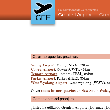
La Autoridad de Aeropuertos
Grenfell Airport
— Grenf
GFE
Otros aeropuertos próximos
Young Airport
NGA
, Young (
), 39km
Cowra Airport
CWT
, Cowra (
), 43km
Temora Airport
TEM
, Temora (
), 85km
Parkes Airport
PKE
, Parkes (
), 86km
West Wyalong Airport
WWY
, West Wyalong (
), 
todos los aeropuertos en New South Wales,
O, ver
Comentarios del pasajero
¿Usted ha utilizado Grenfell Airport? ¿Lo ama? ¿L