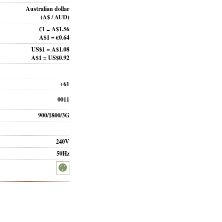
Australian dollar
(A$ / AUD)
€1 = A$1.56
A$1 = €0.64
US$1 = A$1.08
A$1 = US$0.92
+61
0011
900/1800/3G
240V
50Hz