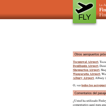
La A
Fin
Fin
FLY
Otros aeropuertos pró
Tocumwal Airport
, Toc
Deniliquin Airport
, Deni
Shepparton Airport
, She
Wangaratta Airport
, Wa
Albury Airport
, Albury (
todos los aeropue
O, ver
Comentarios del pasaj
¿Usted ha utilizado Finl
comentarios aquí para que 