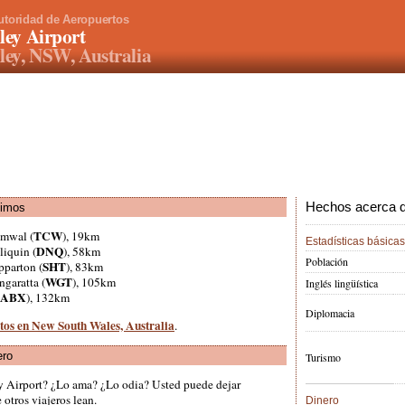
utoridad de Aeropuertos
ley Airport
ley, NSW, Australia
Hechos acerca de
ximos
TCW
umwal (
), 19km
Estadísticas básicas
DNQ
liquin (
), 58km
Población
SHT
pparton (
), 83km
WGT
ngaratta (
), 105km
Inglés lingüística
ABX
), 132km
Diplomacia
rtos en New South Wales, Australia
.
ero
Turismo
ey Airport? ¿Lo ama? ¿Lo odia? Usted puede dejar
otros viajeros lean.
Dinero