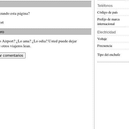
Teléfonos
Código de país
trando esta página?
Prefijo de marca
ort
internacional
ero
Electricidad
Voltaje
o Airport? ¿Lo ama? ¿Lo odia? Usted puede dejar
Frecuencia
otros viajeros lean.
Tipo del enchufe