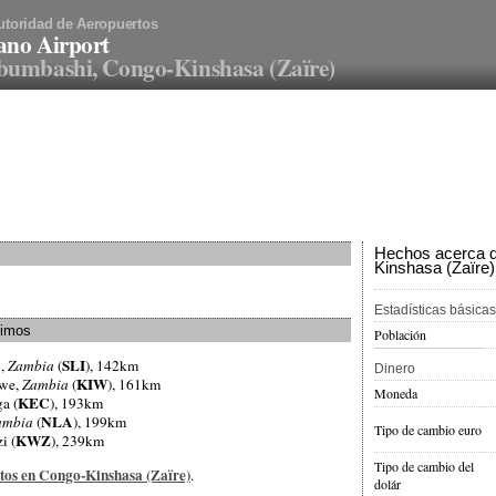
utoridad de Aeropuertos
ano Airport
umbashi, Congo-Kinshasa (Zaïre)
Hechos acerca d
Kinshasa (Zaïre)
Estadísticas básicas
ximos
Población
SLI
i,
Zambia
(
), 142km
Dinero
KIW
twe,
Zambia
(
), 161km
Moneda
KEC
a (
), 193km
NLA
ambia
(
), 199km
Tipo de cambio euro
KWZ
i (
), 239km
Tipo de cambio del
rtos en Congo-Kinshasa (Zaïre)
.
dolár