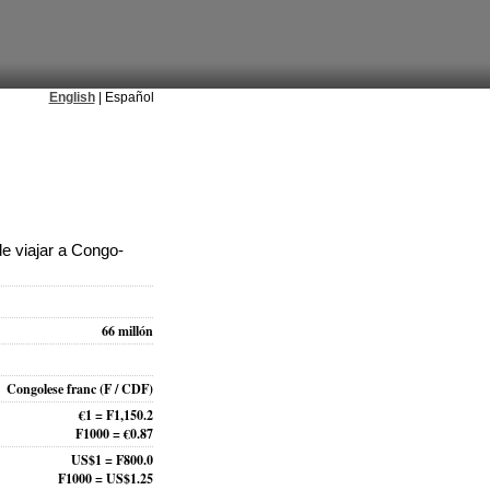
English
| Español
e viajar a Congo-
66 millón
Congolese franc
(F / CDF)
€1 = F1,150.2
F1000 = €0.87
US$1 = F800.0
F1000 = US$1.25