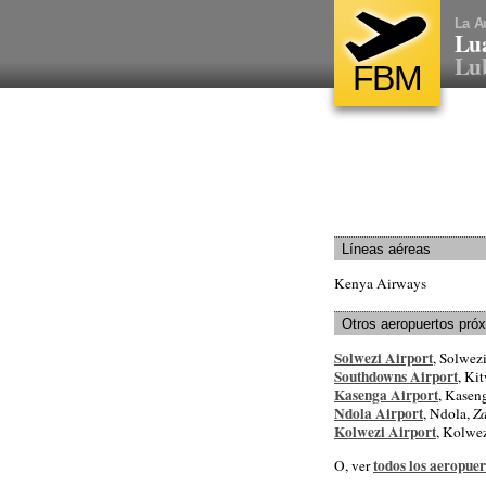
La A
Lu
Lub
FBM
Líneas aéreas
Kenya Airways
Otros aeropuertos pró
Solwezi Airport
, Solwez
Southdowns Airport
, Ki
Kasenga Airport
, Kaseng
Ndola Airport
, Ndola,
Z
Kolwezi Airport
, Kolwez
todos los aeropue
O, ver