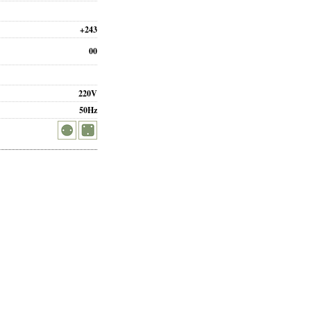
+243
00
220V
50Hz