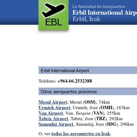
La Autoridad de Aeropuertos
Erbil International Airp
Erbil, Irak
EBL
Erbil International Airport
+964.66.2532388
Teléfono:
Otros aeropuertos próximos
Mosul Airport
OSM
, Mosul (
), 74km
Urmieh Airport
OMH
, Urmieh,
Iran
(
), 183km
Van Airport
VAN
, Van,
Turquia
(
), 255km
Tabriz Airport
TBZ
, Tabriz,
Iran
(
), 292km
Sanandaj Airport
SDG
, Sanandaj,
Iran
(
), 296km
todos los aeropuertos en Irak
O, ver
.